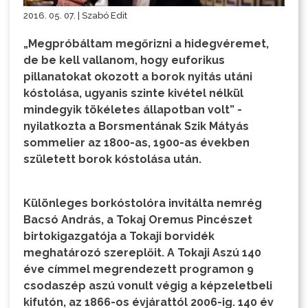
2016. 05. 07. | Szabó Edit
„Megpróbáltam megőrizni a hidegvéremet,
de be kell vallanom, hogy euforikus
pillanatokat okozott a borok nyitás utáni
kóstolása, ugyanis szinte kivétel nélkül
mindegyik tökéletes állapotban volt” -
nyilatkozta a Borsmentának Szik Mátyás
sommelier az 1800-as, 1900-as években
született borok kóstolása után.
Különleges borkóstolóra invitálta nemrég
Bacsó András, a Tokaj Oremus Pincészet
birtokigazgatója a Tokaji borvidék
meghatározó szereplőit. A Tokaji Aszú 140
éve címmel megrendezett programon 9
csodaszép aszú vonult végig a képzeletbeli
kifutón, az 1866-os évjárattól 2006-ig. 140 év