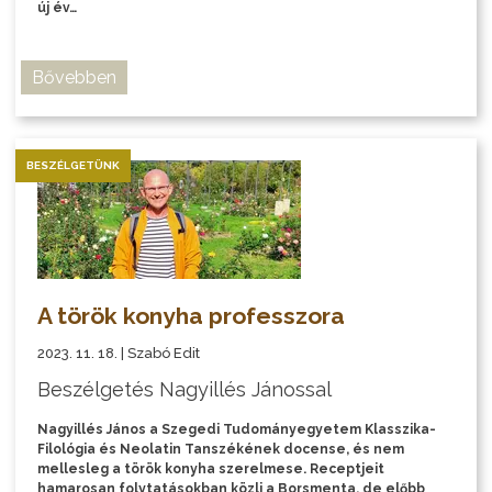
új év…
Bővebben
BESZÉLGETÜNK
A török konyha professzora
2023. 11. 18. | Szabó Edit
Beszélgetés Nagyillés Jánossal
Nagyillés János a Szegedi Tudományegyetem Klasszika-
Filológia és Neolatin Tanszékének docense, és nem
mellesleg a török konyha szerelmese. Receptjeit
hamarosan folytatásokban közli a Borsmenta, de előbb