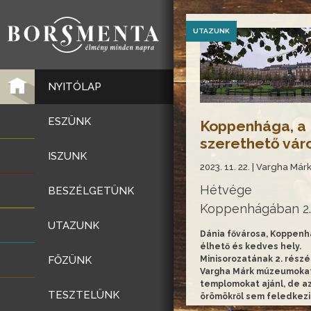
UTAZUNK
NYITÓLAP
ESZÜNK
Koppenhága, a
szerethető vár
ISZUNK
2023. 11. 22. | Vargha Már
Hétvége
BESZÉLGETÜNK
Koppenhágában 2.
UTAZUNK
Dánia fővárosa, Koppen
élhető és kedves hely.
FŐZÜNK
Minisorozatának 2. rész
Vargha Márk múzeumoka
templomokat ajánl, de az
TESZTELÜNK
örömökről sem feledkez