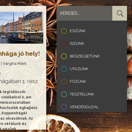
ESZÜNK
ISZUNK
hága jó hely!
BESZÉLGETÜNK
5. | Vargha Márk
UTAZUNK
e
ágában 1. rész
FŐZÜNK
k legtöbbször
TESZTELÜNK
vidékekről ír, ám
minisorozatában
VENDÉGOLDAL
 hűvösebb éghajlatú
, Koppenhágát
 az olvasóknak. Az
en sétálunk és
t nézünk…