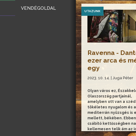
VENDÉGOLDAL
UTAZUNK
Ravenna - Dan
ezer arca és m
egy
2023. 10. 14. | Juga Péter
Olyan város ez, Északkel
Olaszország partjainál,
amelyben ott van a széd
tökéletes nyugalom és a
mediterrán nyüzsgés is
mellett, békében. Ebben
csábító kettősségben n
kellemesen telik ám az i