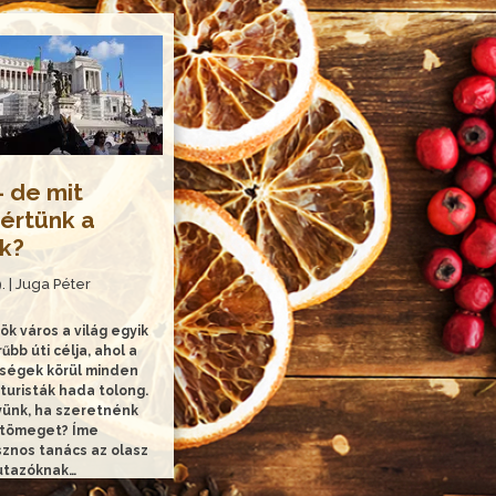
 de mit
 értünk a
k?
. | Juga Péter
ök város a világ egyik
bb úti célja, ahol a
ségek körül minden
turisták hada tolong.
yünk, ha szeretnénk
a tömeget? Íme
znos tanács az olasz
utazóknak…