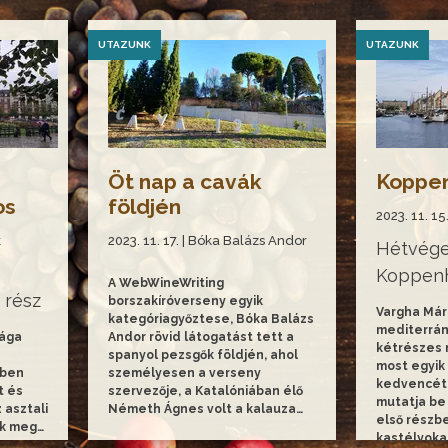
UTAZUNK
UTAZUNK
Öt nap a cavák
Koppen
os
földjén
2023. 11. 1
k
2023. 11. 17. | Bóka Balázs Andor
Hétvég
Koppenh
A WebWineWriting
 rész
borszakíróverseny egyik
Vargha Már
kategóriagyőztese, Bóka Balázs
mediterrán 
hága
Andor rövid látogatást tett a
kétrészes 
spanyol pezsgők földjén, ahol
most egyik
ében
személyesen a verseny
kedvencét
t és
szervezője, a Katalóniában élő
mutatja be
 asztali
Németh Ágnes volt a kalauza…
első részb
ik meg…
kastélyoka