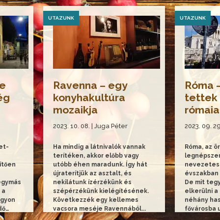
UTAZUNK
UTAZUNK
te
Ravenna – egy
Róma –
ég
konyhakultúra
tettek
mozaikja
rómaia
2023. 10. 08. | Juga Péter
2023. 09. 29
et-
Ha mindig a látnivalók vannak
Róma, az ör
terítéken, akkor előbb vagy
legnépszerű
ítően
utóbb éhen maradunk. Így hát
nevezetes
újraterítjük az asztalt, és
évszakban 
 egymás
nekilátunk ízérzékünk és
De mit teg
 a
szépérzékünk kielégítésének.
elkerülni 
agyon
Következzék egy kellemes
néhány has
dő…
vacsora meséje Ravennából...
fővárosba 